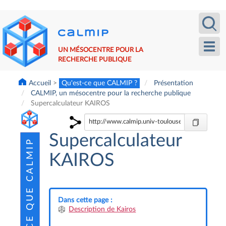
Aller
Recherche
Calm
au
contenu
principal
Toggl
UN MÉSOCENTRE POUR LA
navig
RECHERCHE PUBLIQUE
Accueil
Qu'est-ce que CALMIP ?
Présentation
CALMIP, un mésocentre pour la recherche publique
Supercalculateur KAIROS
Supercalculateur
KAIROS
Dans cette page :
Description de Kairos