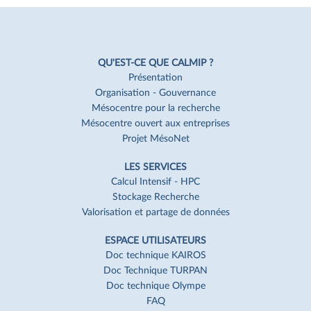
de page
Navigation
Pied
QU'EST-CE QUE CALMIP ?
de
Présentation
Organisation - Gouvernance
page
Mésocentre pour la recherche
Mésocentre ouvert aux entreprises
Projet MésoNet
LES SERVICES
Calcul Intensif - HPC
Stockage Recherche
Valorisation et partage de données
ESPACE UTILISATEURS
Doc technique KAIROS
Doc Technique TURPAN
Doc technique Olympe
FAQ