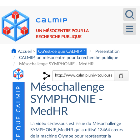
Aller
Recherche
Calm
au
contenu
principal
Toggl
UN MÉSOCENTRE POUR LA
navig
RECHERCHE PUBLIQUE
Accueil
Qu'est-ce que CALMIP ?
Présentation
CALMIP, un mésocentre pour la recherche publique
Mésochallenge SYMPHONIE - MedHR
Mésochallenge
SYMPHONIE -
MedHR
La vidéo ci-dessous est issue du Mésochallenge
SYMPHONIE_MedHR qui a utilisé 13464 cœurs
de la machine Olympe pour représenter la