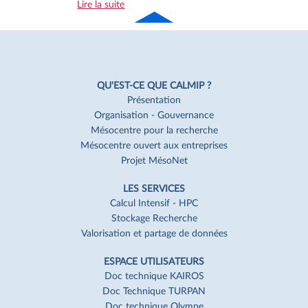
Lire la suite
Haut
de page
Navigation
Pied
QU'EST-CE QUE CALMIP ?
de
Présentation
Organisation - Gouvernance
page
Mésocentre pour la recherche
Mésocentre ouvert aux entreprises
Projet MésoNet
LES SERVICES
Calcul Intensif - HPC
Stockage Recherche
Valorisation et partage de données
ESPACE UTILISATEURS
Doc technique KAIROS
Doc Technique TURPAN
Doc technique Olympe