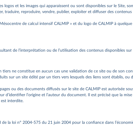
es logos et les images qui apparaissent ou sont disponibles sur le Site, sont
er, traduire, reproduire, vendre, publier, exploiter et diffuser des contenus 
 Mésocentre de calcul intensif CALMIP » et du logo de CALMIP à quelque f
ant de l’interprétation ou de l’utilisation des contenus disponibles sur 
 un tiers ne constitue en aucun cas une validation de ce site ou de son c
s sur un site édité par un tiers vers lesquels des liens sont établis, ou d
s pages ou des documents diffusés sur le site de CALMIP est autorisée sous
teur d’identifier l’origine et l’auteur du document. Il est précisé que la mi
st interdite.
. 6-I de la loi n° 2004-575 du 21 juin 2004 pour la confiance dans l’écono