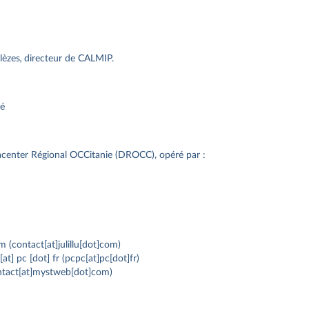
lèzes
,
directeur de CALMIP.
zé
tacenter Régional OCCitanie (DROCC), opéré par :
om
(contact[at]julillu[dot]com)
[at]
pc
[dot]
fr
(pcpc[at]pc[dot]fr)
tact[at]mystweb[dot]com)