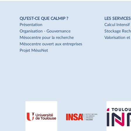
QU'EST-CE QUE CALMIP ?
LES SERVICES
Navigation
Pied
Présentation
Calcul Intensi
de
Organisation - Gouvernance
Stockage Rech
page
Mésocentre pour la recherche
Valorisation e
Mésocentre ouvert aux entreprises
Projet MésoNet