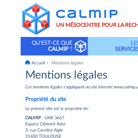
Aller
C
au
contenu
principal
UN MÉSOCENTRE POUR LA REC
QU'EST-CE QUE
LE
Main
CALMIP
?
SERVICE
navigation
Accueil
Mentions légales
Mentions légales
Ces mentions légales s'appliquent au site Internet www.calmip.uni
Propriété du site
Le présent site est la propriété de :
CALMIP
- UAR 3667
Espace Clément Ader
3, rue Caroline Aigle
31400 TOULOUSE