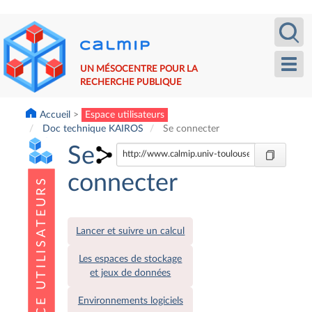
Aller
Recherche
Calm
au
contenu
principal
Toggl
UN MÉSOCENTRE POUR LA
navig
RECHERCHE PUBLIQUE
Accueil
Espace utilisateurs
Doc technique KAIROS
Se connecter
Se
connecter
Lancer et suivre un calcul
Les espaces de stockage
et jeux de données
Environnements logiciels