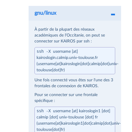
gnu/linux
À partir de la plupart des réseaux
académiques de l’Occitanie, on peut se
connecter sur KAIROS par ssh :
ssh -X
username
[at]
kairoslogin
.
calmip
.
univ-toulouse
.
fr
(username[at]kairoslogin[dot]calmip[dot]univ-
toulouse[dot]fr)
Une fois connecté vous êtes sur l'une des 3
frontales de connexion de KAIROS.
Pour se connecter sur une frontale
spécifique :
ssh -X
username
[at]
kairoslogin1
[dot]
calmip
[dot]
univ-toulouse
[dot]
fr
(username[at]kairoslogin1[dot]calmip[dot]univ-
toulouse[dot]fr)