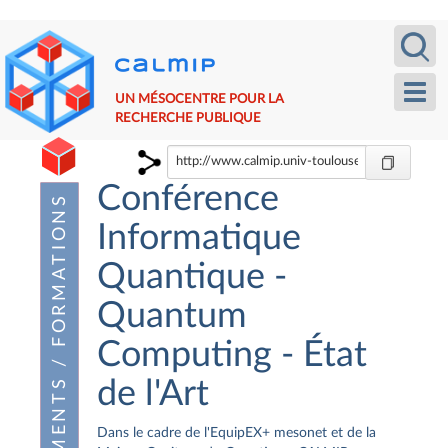
Aller
Recherche
Calm
au
contenu
principal
Toggl
UN MÉSOCENTRE POUR LA
navig
RECHERCHE PUBLIQUE
Conférence
Informatique
Quantique -
Quantum
Computing - État
de l'Art
Dans le cadre de l'EquipEX+ mesonet et de la