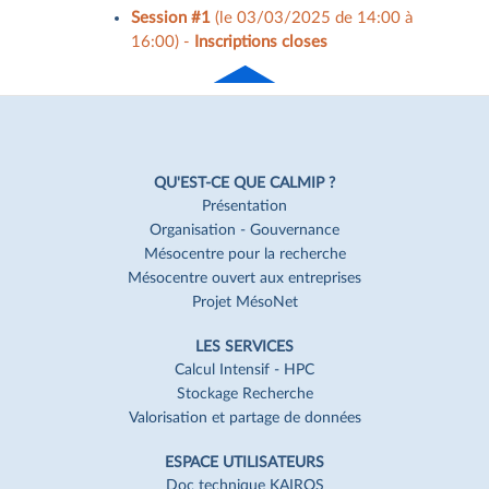
Session #1
(le 03/03/2025 de 14:00 à
16:00) -
Inscriptions closes
Haut
de page
Navigation
Pied
QU'EST-CE QUE CALMIP ?
de
Présentation
Organisation - Gouvernance
page
Mésocentre pour la recherche
Mésocentre ouvert aux entreprises
Projet MésoNet
LES SERVICES
Calcul Intensif - HPC
Stockage Recherche
Valorisation et partage de données
ESPACE UTILISATEURS
Doc technique KAIROS