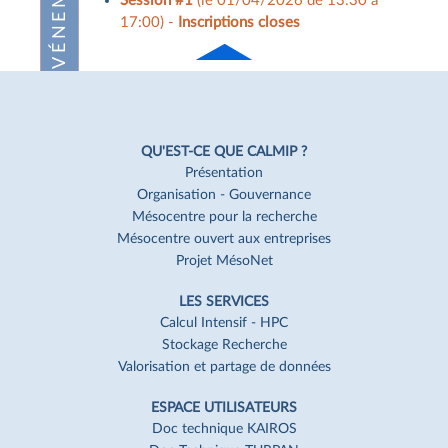
Session #1
(le 01/04/2026 de 13:30 à
17:00) -
Inscriptions closes
Haut
de page
Navigation
Pied
QU'EST-CE QUE CALMIP ?
de
Présentation
Organisation - Gouvernance
page
Mésocentre pour la recherche
Mésocentre ouvert aux entreprises
Projet MésoNet
LES SERVICES
Calcul Intensif - HPC
Stockage Recherche
Valorisation et partage de données
ESPACE UTILISATEURS
Doc technique KAIROS