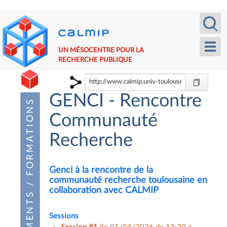
Aller
Recherche
Calm
au
contenu
principal
Toggl
UN MÉSOCENTRE POUR LA
navig
RECHERCHE PUBLIQUE
GENCI - Rencontre
Communauté
Recherche
Genci à la rencontre de la
communauté recherche toulousaine en
collaboration avec CALMIP
Sessions