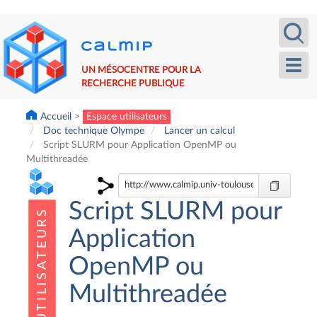
Aller
Recherche
Calm
au
contenu
principal
Toggl
UN MÉSOCENTRE POUR LA
navig
RECHERCHE PUBLIQUE
Accueil
Espace utilisateurs
Doc technique Olympe
Lancer un calcul
Script SLURM pour Application OpenMP ou
Multithreadée
Script SLURM pour
Application
OpenMP ou
Multithreadée