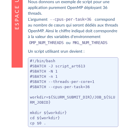
Nous donnons un exemple de script pour une
application purement OpenMP déployant 36
threads.
--cpus-per-task=36
L’argument
correspond
au nombre de cœurs qui seront dédiés aux threads
OpenMP. Ainsi le chiffre indiqué doit correspondre
à la valeur des variables d'environnement
OMP_NUM_THREADS
MKL_NUM_THREADS
ou
Un script utilisant srun devient :
#!/bin/bash

#SBATCH -J script_art613

#SBATCH -N 1

#SBATCH -n 1

#SBATCH --threads-per-core=1

#SBATCH --cpus-per-task=36

workdir=${SLURM_SUBMIT_DIR}/JOB_${SLU
RM_JOBID}

mkdir ${workdir}

cd ${workdir}

cp $0 .