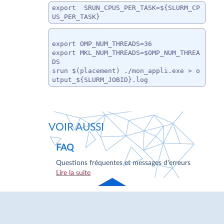
export  SRUN_CPUS_PER_TASK=${SLURM_CP
US_PER_TASK} 
export OMP_NUM_THREADS=36

export MKL_NUM_THREADS=$OMP_NUM_THREA
DS

srun $(placement) ./mon_appli.exe > o
utput_${SLURM_JOBID}.log
VOIR AUSSI
FAQ
Questions fréquentes et messages d'erreurs
Lire la suite
Haut
de page