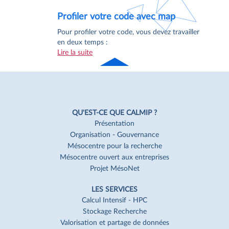
Profiler votre code avec map
Pour profiler votre code, vous devez travailler
en deux temps :
Lire la suite
Haut
de page
Navigation
Pied
QU'EST-CE QUE CALMIP ?
de
Présentation
Organisation - Gouvernance
page
Mésocentre pour la recherche
Mésocentre ouvert aux entreprises
Projet MésoNet
LES SERVICES
Calcul Intensif - HPC
Stockage Recherche
Valorisation et partage de données