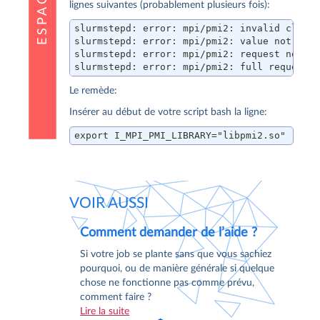
lignes suivantes (probablement plusieurs fois):
slurmstepd: error: mpi/pmi2: invalid client
slurmstepd: error: mpi/pmi2: value not prop
slurmstepd: error: mpi/pmi2: request not be
slurmstepd: error: mpi/pmi2: full request 
Le remède:
Insérer au début de votre script bash la ligne:
export I_MPI_PMI_LIBRARY="libpmi2.so"
VOIR AUSSI
Comment demander de l’aide ?
Si votre job se plante sans que vous sachiez
pourquoi, ou de manière générale si quelque
chose ne fonctionne pas comme prévu,
comment faire ?
Lire la suite