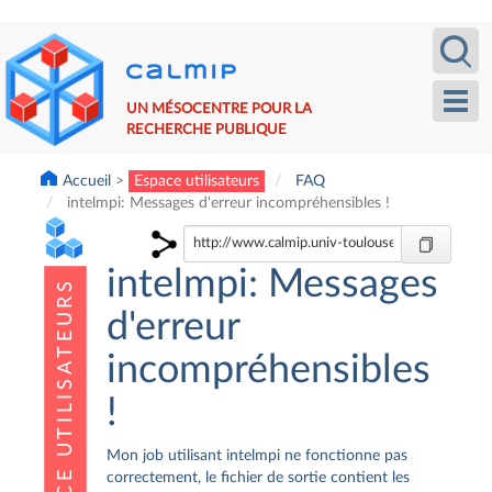
Aller
Recherche
Calm
au
contenu
principal
Toggl
UN MÉSOCENTRE POUR LA
navig
RECHERCHE PUBLIQUE
Accueil
Espace utilisateurs
FAQ
intelmpi: Messages d'erreur incompréhensibles !
intelmpi: Messages
d'erreur
incompréhensibles
!
Mon job utilisant intelmpi ne fonctionne pas
correctement, le fichier de sortie contient les