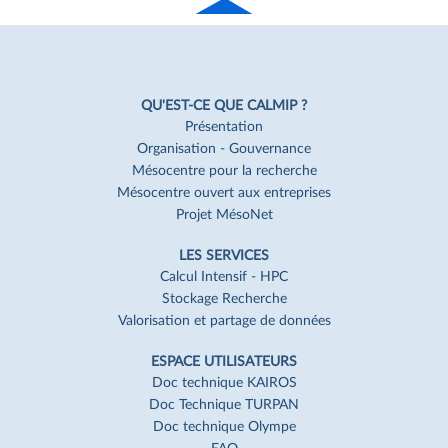
Haut
de page
Navigation
Pied
QU'EST-CE QUE CALMIP ?
de
Présentation
Organisation - Gouvernance
page
Mésocentre pour la recherche
Mésocentre ouvert aux entreprises
Projet MésoNet
LES SERVICES
Calcul Intensif - HPC
Stockage Recherche
Valorisation et partage de données
ESPACE UTILISATEURS
Doc technique KAIROS
Doc Technique TURPAN
Doc technique Olympe