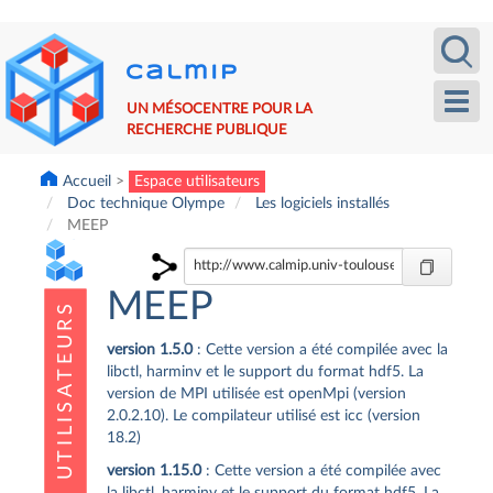
Aller
Recherche
Calm
au
contenu
principal
Toggl
UN MÉSOCENTRE POUR LA
navig
RECHERCHE PUBLIQUE
Accueil
Espace utilisateurs
Doc technique Olympe
Les logiciels installés
MEEP
MEEP
version 1.5.0
: Cette version a été compilée avec la
libctl, harminv et le support du format hdf5. La
version de MPI utilisée est openMpi (version
2.0.2.10). Le compilateur utilisé est icc (version
18.2)
version 1.15.0
: Cette version a été compilée avec
la libctl, harminv et le support du format hdf5. La