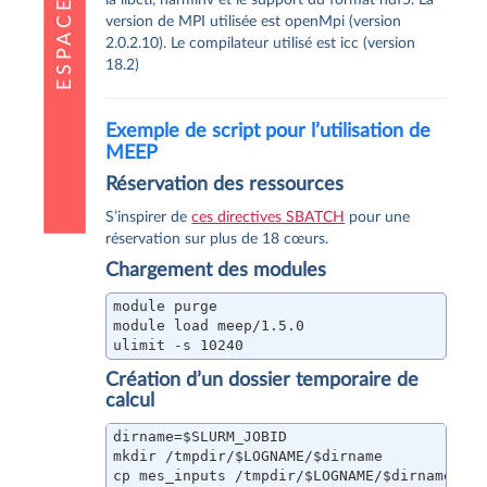
version de MPI utilisée est openMpi (version
2.0.2.10). Le compilateur utilisé est icc (version
18.2)
Exemple de script pour l’utilisation de
MEEP
Réservation des ressources
S’inspirer de
ces directives SBATCH
pour une
réservation sur plus de 18 cœurs.
Chargement des modules
module purge

module load meep/1.5.0

ulimit -s 10240
Création d’un dossier temporaire de
calcul
dirname=$SLURM_JOBID

mkdir /tmpdir/$LOGNAME/$dirname

cp mes_inputs /tmpdir/$LOGNAME/$dirname
