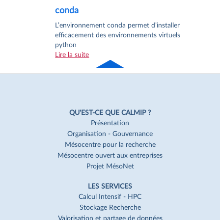
conda
L’environnement conda permet d’installer
efficacement des environnements virtuels
python
Lire la suite
Haut
de page
Navigation
Pied
QU'EST-CE QUE CALMIP ?
de
Présentation
Organisation - Gouvernance
page
Mésocentre pour la recherche
Mésocentre ouvert aux entreprises
Projet MésoNet
LES SERVICES
Calcul Intensif - HPC
Stockage Recherche
Valorisation et partage de données