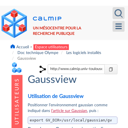
Aller
Recherche
Calm
au
contenu
principal
Toggl
UN MÉSOCENTRE POUR LA
navig
RECHERCHE PUBLIQUE
Accueil
Espace utilisateurs
Doc technique Olympe
Les logiciels installés
Gaussview
Gaussview
Utilisation de Gaussview
Positionner l’environnement gaussian comme
indiqué dans
l’article sur Gaussian
, puis :
export GV_DIR=/usr/local/gaussian/gv