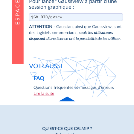
Pour lancer Gaussview à partir d’une
session graphique :
$GV_DIR/gview
ATTENTION
- Gaussian, ainsi que Gaussview, sont
des logiciels commerciaux,
seuls les utilisateurs
disposant d’une licence ont la possibilité de les utiliser.
VOIR AUSSI
FAQ
Questions fréquentes et messages d'erreurs
Lire la suite
Haut
de page
Navigation
Pied
QU'EST-CE QUE CALMIP ?