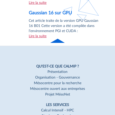
Lire la suite
Gaussian 16 sur GPU
Cet article traite de la version GPU Gaussian
16 B01 Cette version a été compilée dans
l’environnement PGI et CUDA :
Lire la suite
Haut
de page
Navigation
Pied
QU'EST-CE QUE CALMIP ?
de
Présentation
Organisation - Gouvernance
page
Mésocentre pour la recherche
Mésocentre ouvert aux entreprises
Projet MésoNet
LES SERVICES
Calcul Intensif - HPC