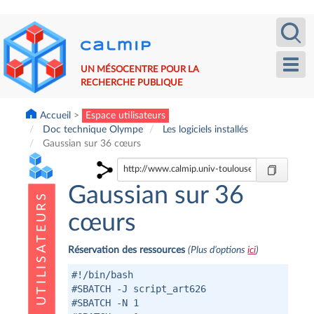
Aller
Recherche
Calm
au
contenu
principal
Toggl
UN MÉSOCENTRE POUR LA
navig
RECHERCHE PUBLIQUE
Accueil
Espace utilisateurs
Doc technique Olympe
Les logiciels installés
Gaussian sur 36 cœurs
Gaussian sur 36
cœurs
Réservation des ressources
(Plus d’options
ici
)