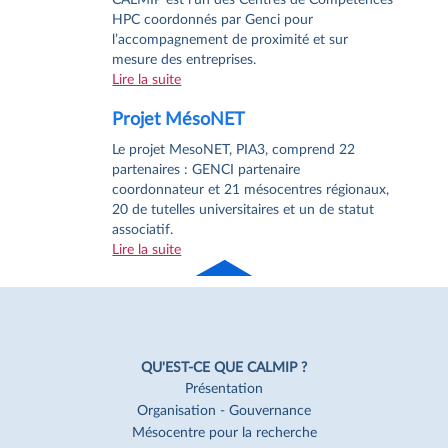
HPC coordonnés par Genci pour
l’accompagnement de proximité et sur
mesure des entreprises.
Lire la suite
Projet MésoNET
Le projet MesoNET, PIA3, comprend 22
partenaires : GENCI partenaire
coordonnateur et 21 mésocentres régionaux,
20 de tutelles universitaires et un de statut
associatif.
Lire la suite
Haut
de page
Navigation
Pied
QU'EST-CE QUE CALMIP ?
de
Présentation
Organisation - Gouvernance
page
Mésocentre pour la recherche