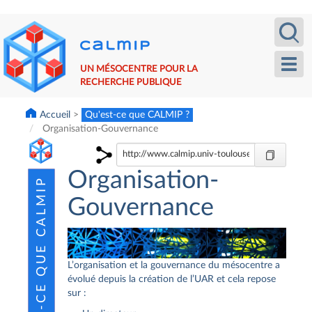
Aller
Recherche
Calm
au
contenu
principal
Toggl
UN MÉSOCENTRE POUR LA
navig
RECHERCHE PUBLIQUE
Accueil
Qu'est-ce que CALMIP ?
Organisation-Gouvernance
Organisation-
Gouvernance
L’organisation et la gouvernance du mésocentre a
évolué depuis la création de l’UAR et cela repose
sur :