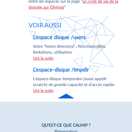
entre les espaces sur la page "
Le cycle de vie de la
donnée sur Olympe
"
VOIR AUSSI
L’espace disque /users
Votre "home directory" : fonctionnalités,
limitations, utilisation
Lire la suite
L’espace-disque /tmpdir
L’espace-disque temporaire (aussi appelé
scratch) de grande capacité et d’accès rapide
Lire la suite
Haut
de page
Navigation
Pied
QU'EST-CE QUE CALMIP ?
Présentation