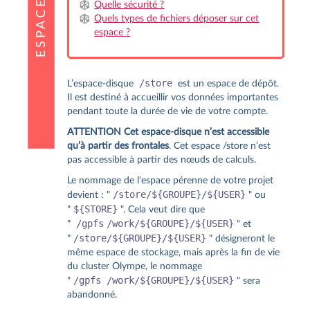
Quelle sécurité ?
Quels types de fichiers déposer sur cet
espace ?
/store
L’espace-disque
est un espace de dépôt.
Il est destiné à accueillir vos données importantes
pendant toute la durée de vie de votre compte.
ATTENTION
Cet espace-disque n’est accessible
qu’à partir des frontales
. Cet espace /store n’est
pas accessible à partir des nœuds de calculs.
Le nommage de l'espace pérenne de votre projet
/store/${GROUPE}/${USER}
devient : "
" ou
${STORE}
"
". Cela veut dire que
/gpfs
/work/${GROUPE}/${USER}
"
" et
/store/${GROUPE}/${USER}
"
" désigneront le
même espace de stockage, mais après la fin de vie
du cluster Olympe, le nommage
/gpfs
/work/${GROUPE}/${USER}
"
" sera
abandonné.