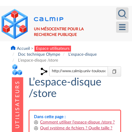
Aller
Recherche
Calm
au
contenu
principal
Toggl
UN MÉSOCENTRE POUR LA
navig
RECHERCHE PUBLIQUE
Accueil
Espace utilisateurs
Doc technique Olympe
L’espace-disque
L’espace-disque /store
L’espace-disque
/store
Dans cette page :
Comment utiliser l’espace-disque /store ?
Quel système de fichiers ? Quelle taille ?