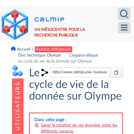
Aller
Recherche
Calm
au
contenu
principal
Toggl
UN MÉSOCENTRE POUR LA
navig
RECHERCHE PUBLIQUE
Accueil
Espace utilisateurs
Doc technique Olympe
L’espace-disque
Le cycle de vie de la donnée sur Olympe
Le
cycle de vie de la
donnée sur Olympe
Dans cette page :
Gérer la rotation de ses données entre les
différents espaces