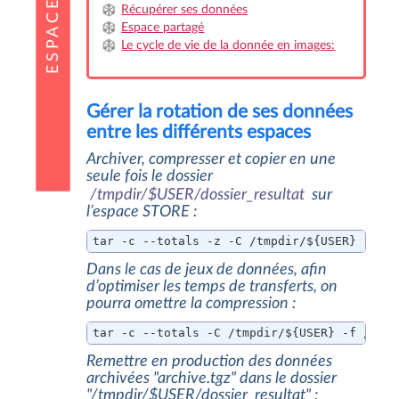
Récupérer ses données
Espace partagé
Le cycle de vie de la donnée en images:
Gérer la rotation de ses données
entre les différents espaces
Archiver, compresser et copier en une
seule fois le dossier
/tmpdir/$USER/dossier_resultat
sur
l’espace STORE :
tar -c --totals -z -C /tmpdir/${USER} -f /
Dans le cas de jeux de données, afin
d’optimiser les temps de transferts, on
pourra omettre la compression :
tar -c --totals -C /tmpdir/${USER} -f /sto
Remettre en production des données
archivées "archive.tgz" dans le dossier
"/tmpdir/$USER/dossier_resultat" :