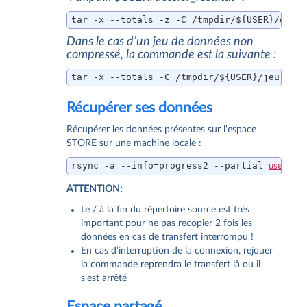
tar -x --totals -z -C /tmpdir/${USER}/doss
Dans le cas d’un jeu de données non
compressé, la commande est la suivante :
tar -x --totals -C /tmpdir/${USER}/jeu_don
Récupérer ses données
Récupérer les données présentes sur l'espace
STORE sur une machine locale :
rsync -a --info=progress2 --partial 
user@olym
ATTENTION:
Le / à la fin du répertoire source est très
important pour ne pas recopier 2 fois les
données en cas de transfert interrompu !
En cas d’interruption de la connexion, rejouer
la commande reprendra le transfert là ou il
s’est arrêté
Espace partagé