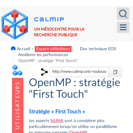
Aller
Recherche
Calm
au
contenu
principal
Toggl
UN MÉSOCENTRE POUR LA
navig
RECHERCHE PUBLIQUE
Accueil
Espace utilisateurs
Doc technique EOS
Améliorer les performances
OpenMP : stratégie "First Touch"
OpenMP : stratégie
"First Touch"
Stratégie « First Touch »
Les aspects
NUMA
sont à considérer plus
particulièrement lorsqu’on utilise un parallélisme
en mémoire partagée (
OpenMP
).