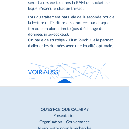
seront alors écrites dans la RAM du socket sur
lequel s’exécute chaque thread.
Lors du traitement parallèle de la seconde boucle,
la lecture et l’écriture des données par chaque
thread sera alors directe (pas d’échange de
données inter-sockets).
On parle de stratégie « First Touch », elle permet
d’allouer les données avec une localité optimale.
VOIR AUSSI
Haut
de page
Navigation
Pied
QU'EST-CE QUE CALMIP ?
de
Présentation
Organisation - Gouvernance
page
Mésocentre pour la recherche