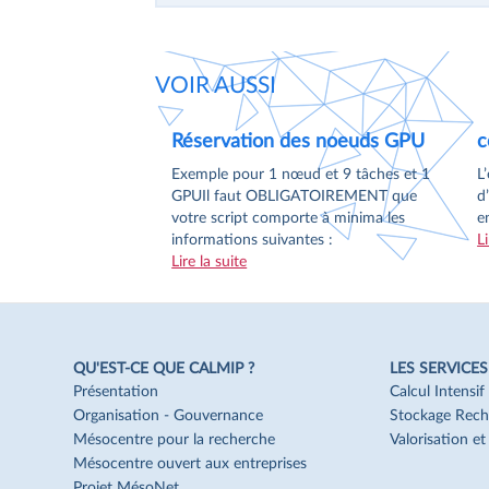
VOIR AUSSI
Réservation des noeuds GPU
c
Exemple pour 1 nœud et 9 tâches et 1
L
GPUIl faut OBLIGATOIREMENT que
d
votre script comporte à minima les
e
informations suivantes :
Li
Lire la suite
QU'EST-CE QUE CALMIP ?
LES SERVICES
Navigation
Pied
Présentation
Calcul Intensi
de
Organisation - Gouvernance
Stockage Rech
page
Mésocentre pour la recherche
Valorisation e
Mésocentre ouvert aux entreprises
Projet MésoNet