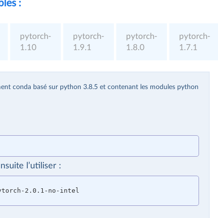
les :
pytorch-
pytorch-
pytorch-
pytorch-
1.10
1.9.1
1.8.0
1.7.1
ent conda basé sur python 3.8.5 et contenant les modules python
uite l’utiliser :
torch-2.0.1-no-intel
