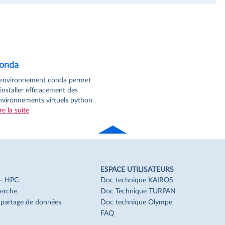
onda
’environnement conda permet
’installer efficacement des
nvironnements virtuels python
re la suite
Haut
de page
ESPACE UTILISATEURS
f - HPC
Doc technique KAIROS
erche
Doc Technique TURPAN
t partage de données
Doc technique Olympe
FAQ