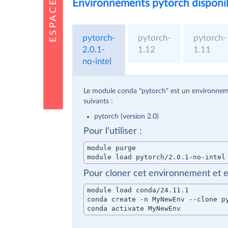
Environnements pytorch disponib
pytorch-
pytorch-
pytorch-
2.0.1-
1.12
1.11
no-intel
Le module conda "pytorch" est un environnem
suivants :
pytorch (version 2.0)
Pour l’utiliser :
module purge

module load pytorch/2.0.1-no-intel
Pour cloner cet environnement et ens
module load conda/24.11.1
conda create -n MyNewEnv --clone py
conda activate MyNewEnv