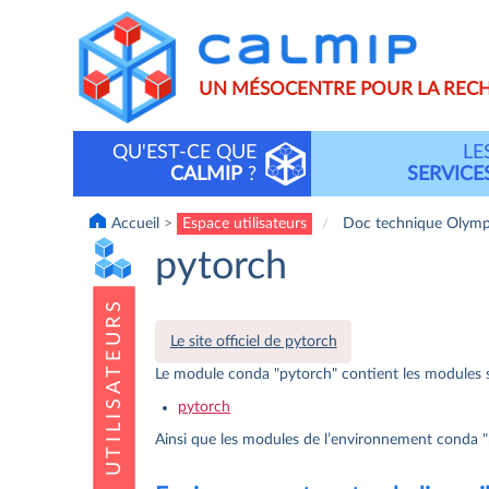
Aller
C
au
contenu
principal
UN MÉSOCENTRE POUR LA REC
QU'EST-CE QUE
LE
Main
CALMIP
?
SERVICE
navigation
Accueil
Espace utilisateurs
Doc technique Olym
pytorch
Le site officiel de pytorch
Le module conda "pytorch" contient les modules s
pytorch
Ainsi que les modules de l’environnement conda "