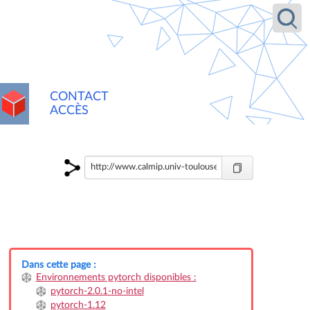
Recherche
CONTACT
ACCÈS
Dans cette page :
Environnements pytorch disponibles :
pytorch-2.0.1-no-intel
pytorch-1.12