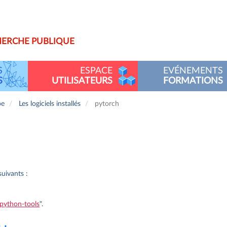
almip
HERCHE PUBLIQUE
S
ESPACE
EVÉNEMENTS
S
UTILISATEURS
FORMATIONS
pe
Les logiciels installés
pytorch
uivants :
python-tools
".