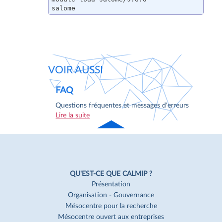
salome
VOIR AUSSI
FAQ
Questions fréquentes et messages d'erreurs
Lire la suite
Haut
de page
Navigation
Pied
QU'EST-CE QUE CALMIP ?
de
Présentation
Organisation - Gouvernance
page
Mésocentre pour la recherche
Mésocentre ouvert aux entreprises