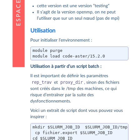
cette version est une version "testing"
Il s’agit de la version openmp, on ne peut
l’utiliser que sur un seul nœud (pas de mpi)
Utilisation
Pour initialiser l’environnement :
module purge

module load code-aster/15.2.0
Utilisation à partir d’un script batch :
Il est important de définir les paramètres
rep_trav
proxy_dir
et
, sinon des fichiers
sont créés dans le /tmp des machines, ce qui
risque d’entraîner par la suite des
dysfonctionnements.
Voici un extrait de script dont vous pouvez vous
inspirer :
mkdir $SLURM_JOB_ID  $SLURM_JOB_ID/tmp

 cp fichier.export $SLURM_JOB_ID

cd $SLURM_JOB_ID
