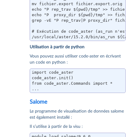
mv fichier.export fichier.export.orig

echo "P rep_trav ${pwd}/tmp" >> fichier.exp
echo "P  proxy_dir ${pwd}/tmp" >> fichier.e
grep -vE "P rep_trav|P proxy_dir" fichier.e
# Exécution de code_aster (as_run n'est pas
/usr/local/aster/15.2.0/bin/as_run ${CASE}
Utilisation à partir de python
Vous pouvez aussi utiliser code-aster en écrivant
un code en python :
import code_aster

code_aster.init()

from code_aster.Commands import *

...
Salome
Le programme de visualisation de données salome
est également installé :
Il s’utilise à partir de la visu :
module load salome/9.6.0
