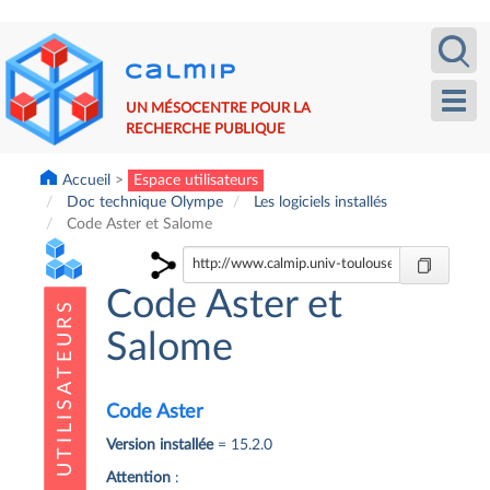
Aller
Recherche
Calm
au
contenu
principal
Toggl
UN MÉSOCENTRE POUR LA
navig
RECHERCHE PUBLIQUE
Accueil
Espace utilisateurs
Doc technique Olympe
Les logiciels installés
Code Aster et Salome
Code Aster et
Salome
Code Aster
Version installée
= 15.2.0
Attention
: