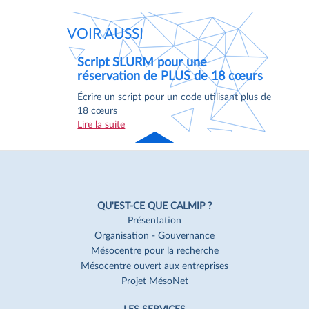
VOIR AUSSI
Script SLURM pour une
réservation de PLUS de 18 cœurs
Écrire un script pour un code utilisant plus de
18 cœurs
Lire la suite
Haut
de page
Navigation
Pied
QU'EST-CE QUE CALMIP ?
de
Présentation
Organisation - Gouvernance
page
Mésocentre pour la recherche
Mésocentre ouvert aux entreprises
Projet MésoNet