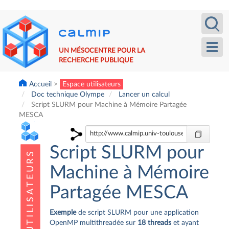
Aller
Recherche
Calm
au
contenu
principal
Toggl
UN MÉSOCENTRE POUR LA
navig
RECHERCHE PUBLIQUE
Accueil
Espace utilisateurs
Doc technique Olympe
Lancer un calcul
Script SLURM pour Machine à Mémoire Partagée
MESCA
Script SLURM pour
Machine à Mémoire
Partagée MESCA
Exemple
de script SLURM pour une application
OpenMP multithreadée sur
18 threads
et ayant