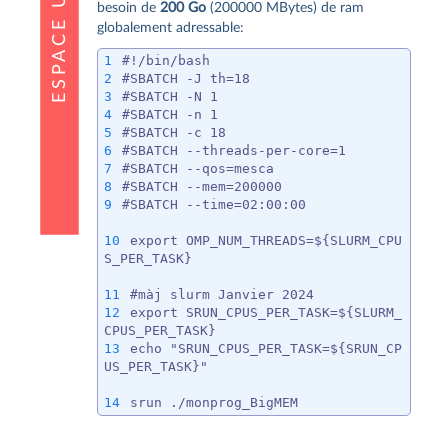
besoin de
200 Go
(200000 MBytes) de ram
globalement adressable:
#!/bin/bash
#SBATCH -J th=18
#SBATCH -N 1
#SBATCH -n 1
#SBATCH -c 18
#SBATCH --threads-per-core=1
#SBATCH --qos=mesca
#SBATCH --mem=200000
#SBATCH --time=02:00:00
export OMP_NUM_THREADS=${SLURM_CPU
S_PER_TASK}
#màj slurm Janvier 2024
export SRUN_CPUS_PER_TASK=${SLURM_
CPUS_PER_TASK}
echo "SRUN_CPUS_PER_TASK=${SRUN_CP
US_PER_TASK}"
srun ./monprog_BigMEM